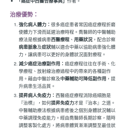
「癌症中西醫合療事典」
作者。
治療優勢：
強化病人體力：
很多癌症患者常因癌症療程折磨
使體力下滑而延遲治療時程。喬醫師的中醫輔助
療法是根據病患
西醫療程
、
用藥狀況
，配合診察
病患脈象
及
症狀
輔以適合中藥以協助病患強化體
力，讓病患可以更好的身體狀況面對療程。
減少癌症治療副作用：
癌症療程往往在手術、化
學療程、放射線治療過程中的帶來的各種副作
用。藉由中醫診察及
中藥輔助可降低副作用
，提
升病患生活品質。
提昇病人免疫力：
西醫癌症療程消除癌細胞是
『治標』，如何
提昇免疫力
才是『治本』之道。
中醫輔助療法根據病患癒後之個別身體狀況輔以
中藥調理免疫能力。經由喬醫師長期診察，隨時
調整客製化處方，將病患體質漸漸調整至最佳狀