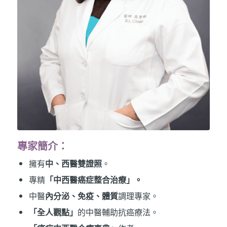
專家簡介：
擁有
中、西醫雙證照
。
專精
「中西醫癌症整合治療」。
中醫
內分泌、免疫、體質
調理專家。
「全人觀點」
的中醫輔助抗癌療法。